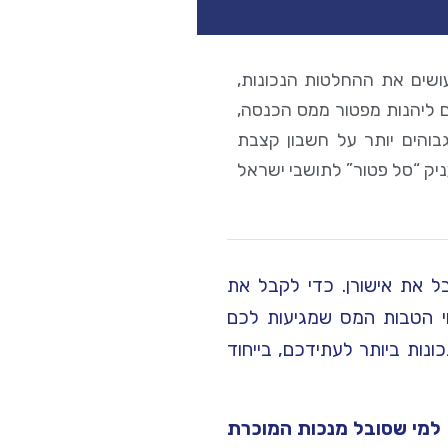
ע באמצעות מילוי טופס 161ד, ואם עושים את ההחלטות הנכונות,
כם ליהנות מפטור ממס הכנסה,
בוהים יותר על חשבון קצבת
 נכנס לתוקף בשנת 2012, והוא מעניק “סל פטור” לתושבי ישראל
161 ד׳ לרשויות המס כדי לקבל את אישורן. כדי לקבל את
וי הטבות המס שמגיעות לכם
נות ביותר לעתידכם, בייחוד
ו למי שסובל מנכות המוכרת