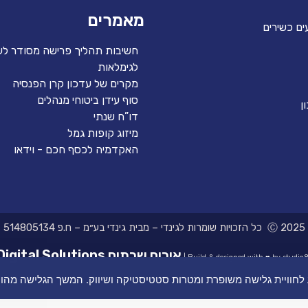
מאמרים
ים כשירים
חשיבות תהליך פרישה מסודר לע
לגימלאות
מקרים של עדכון קרן הפנסיה
סוף עידן ביטוחי מנהלים
ן
דו”ח שנתי
מיזוג קופות גמל
האקדמיה לכסף חכם - וידאו
Ⓒ 2025 כל הזכויות שומרות לגינדי – מבית גינדי בע״מ – ח.פ 514805134
אירוח שרתים Digital Solutions
Build & designed with ♥ by studio81
דע לחוויית גלישה משופרת ומטרות סטטיסטיקה ושיווק. המשך הגלישה מה