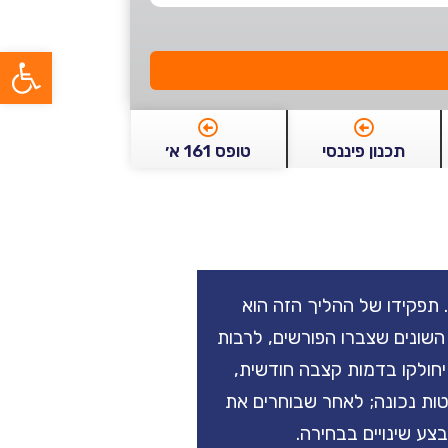
פתח סרג
תכנון פיננסי
טופס 161 א׳
“קיבוע זכויות”. תפקידו של ההליך הזה הוא
השונים שצברו הפורשים, לרבות
ם יחולקו בדמות קצבה חודשית,
טות נכונה; לאחר שבוחרים את
ע שינויים בבחירה.