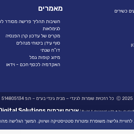
מאמרים
ים כשירים
חשיבות תהליך פרישה מסודר לע
לגימלאות
מקרים של עדכון קרן הפנסיה
סוף עידן ביטוחי מנהלים
ן
דו”ח שנתי
מיזוג קופות גמל
האקדמיה לכסף חכם - וידאו
Ⓒ 2025 כל הזכויות שומרות לגינדי – מבית גינדי בע״מ – ח.פ 514805134
אירוח שרתים Digital Solutions
Build & designed with ♥ by studio81
דע לחוויית גלישה משופרת ומטרות סטטיסטיקה ושיווק. המשך הגלישה מה