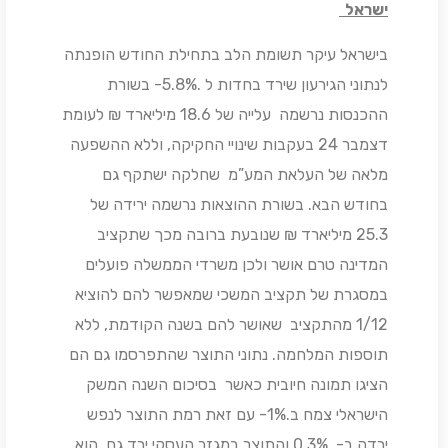
ישראל
בישראל עיקר תשומת הלב בתחילת החודש הופנתה
לנתוני הגירעון שירד בחדות ל .5.8%- בשורת
ההכנסות נרשמה עלייה של 18.6 מיליארד ₪ לעומת
דצמבר 24 בעקבות שינויי החקיקה, וללא ההשפעה
מלאה של העלאת המע”מ שחלקה ישתקף גם
בחודש הבא. בשורת ההוצאות נרשמה ירידה של
25.3 מיליארד ₪ שנובעת ברובה מכך שתקציב
המדינה טרם אושר ולכן משרדי הממשלה פועלים
במסגרת של תקציב המשכי שמאפשר להם להוציא
1/12 מהתקציב שאושר להם בשנה הקודמת, ללא
תוספות המלחמה. נתוני התוצר שהתפרסמו גם הם
הציגו תמונה חיובית כאשר בסיכום השנה המשק
הישראלי צמח ב.1%- עם זאת רמת התוצר לנפש
ירדה ב- ,0.3% והתוצר במגזר העסקי ירד גם הוא