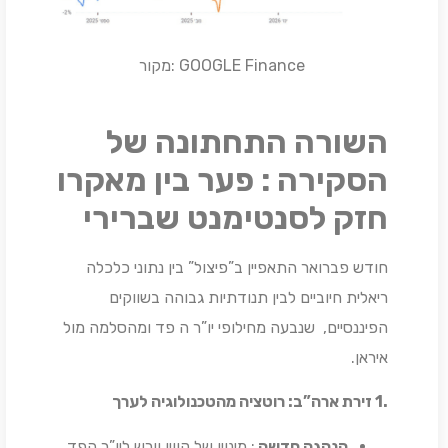
GOOGLE Finance :מקור
השורה התחתונה של
הסקירה : פער בין מאקרו
חזק לסנטימנט שברירי
חודש פברואר התאפיין ב”פיצול” בין נתוני כלכלה
ריאלית חיוביים לבין תנודתיות גבוהה בשווקים
הפיננסיים, שנבעה מחילופי יו”ר ה פד ומהסלמה מול
איראן.
.1
זירת ארה”ב: רוטציה מהטכנולוגיה לערך
הנהגה חדשה
: מינויו של קווין וורש ליו”ר הפד