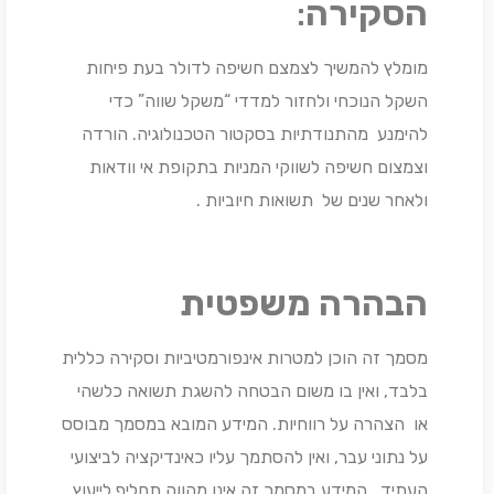
הסקירה
:
מומלץ להמשיך לצמצם חשיפה לדולר בעת פיחות
השקל הנוכחי ולחזור למדדי “משקל שווה” כדי
להימנע מהתנודתיות בסקטור הטכנולוגיה. הורדה
וצמצום חשיפה לשווקי המניות בתקופת אי וודאות
ולאחר שנים של תשואות חיוביות .
הבהרה משפטית
מסמך זה הוכן למטרות אינפורמטיביות וסקירה כללית
בלבד, ואין בו משום הבטחה להשגת תשואה כלשהי
או הצהרה על רווחיות. המידע המובא במסמך מבוסס
על נתוני עבר, ואין להסתמך עליו כאינדיקציה לביצועי
העתיד. המידע במסמך זה אינו מהווה תחליף לייעוץ