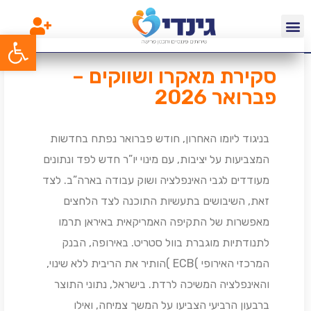
פתח סרג
סקירת מאקרו ושווקים –
פברואר 2026
בניגוד ליומו האחרון, חודש פברואר נפתח בחדשות
המצביעות על יציבות, עם מינוי יו”ר חדש לפד ונתונים
מעודדים לגבי האינפלציה ושוק עבודה בארה”ב. לצד
זאת, השיבושים בתעשיות התוכנה לצד הלחצים
מאפשרות של התקיפה האמריקאית באיראן תרמו
לתנודתיות מוגברת בוול סטריט. באירופה, הבנק
המרכזי האירופי )ECB )הותיר את הריבית ללא שינוי,
והאינפלציה המשיכה לרדת. בישראל, נתוני התוצר
ברבעון הרביעי הצביעו על המשך צמיחה, ואילו