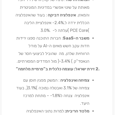
מאותת על שינוי אפשרי במדיניות המוניטרית
והמאזן.
אינפלציה דביקה
: בעוד שהאינפלציה
הכללית ירדה ל,2.4%- אינפלציית הליבה
)PCE Core )עלתה ל- .3.0%
משבר ה-SaaS
: חברות התוכנה ספגו ירידות
חדות עקב חשש מאיום ה-AI על מודל
הרווחיות שלהן, מה שהוביל לביצועי חסר של
הנאסד”ק ) 3.4%-( מול המדדים המסורתיים.
.2
זירת ישראל: עוצמה כלכלית ב”פרמיית מלחמה”
צמיחה ואינפלציה
: המשק מפגין חוסן עם
צמיחה של 3.1% ואבטלה נמוכה )3.1%(, בעוד
אינפלציה צנחה ל1.8%- – מתחת למרכז
היעד.
מלכוד הריבית:
למרות נתוני האינפלציה