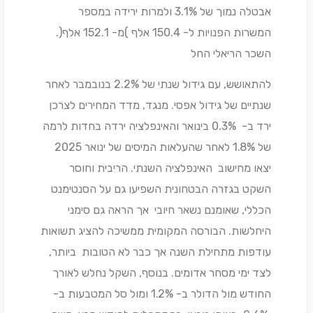
אבטלה נמוך של 3.1% ולמרות ירידה במספר
המשרות הפנויות ל- 150.4 אלף )מ- 152.1 אלף(.
השכר הריאלי החל
להתאושש, עם גידול שנתי של 2.2% בנובמבר לאחר
שנתיים של גידול אפסי. מנגד, מדד המחירים לצרכן
ירד ב- 0.3% בינואר והאינפלציה ירדה בחדות לרמה
של 1.8% לאחר שהעלאות המיסים של ינואר 2025
יצאו מחישוב האינפלציה השנתי. הריבית וחוסר
השקט בגזרה הבטחונית השפיעו גם על הסנטימנט
הכללי, שאומנם נשאר חיובי אך הראה גם סימני
היחלשות. הבורסה המקומית ממשיכה להציג תשואות
עודפות מתחילת השנה אך כבר לא הטובות ביותר,
לצד ימי מסחר אדומים. בנוסף, השקל נחלש לאורך
החודש מול הדולר ב- 1.2% ומול סל המטבעות ב-