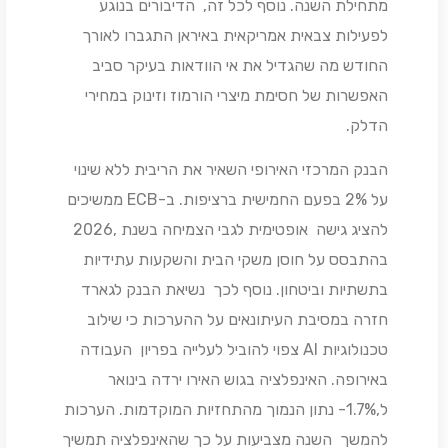
מתחילת השנה. נוסף לכל זה, הדיבורים בנוגע
לפעילות צבאית אמריקאית באיראן התגברו לאורך
החודש מה שהגדיל את אי הוודאות בעיקר סביב
האפשרות של חסימת מיצרי הורמוז וזינוק במחירי
הדלק.
הבנק המרכזי האירופי השאיר את הריבית ללא שינוי
על 2% בפעם החמישית ברציפות. ב-ECB ממשיכים
להציג גישה אופטימית לגבי הצמיחה בשנת ,2026
בהתבסס על חוסן משקי הבית והשקעות עתידיות
בתשתיות וביטחון. נוסף לכך נשיאת הבנק לגארד
חזרה במסיבת העיתונאים על ההערכות כי שילוב
טכנולוגיות AI צפוי להוביל לעלייה בפריון העבודה
באירופה. האינפלציה בגוש האירו ירדה בינואר
ל,1.7%- נתון הנמוך מהתחזיות המוקדמות. הערכות
להמשך השנה מצביעות על כך שהאינפלציה תמשיך