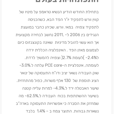
בתחילת החודש הודיע הנשיא טראמפ על מינויו של
קווין וורש לתפקיד יו”ר הפד הבא, כשהכניסה
לתפקיד צפויה במאי. וורש, שכיהן כחבר במועצת
הנגידים בין 2006 ל- ,2011 נחשב לבחירה מקצועית
אך הוא עשוי להוביל מדיניות שאינה בקונצנזוס כיום
לצמצום מאזן הפד . האינפלציה הכללית ירדה
ל2.4%- )לעומת 2.7%( וצפויה להמשיך לרדת.
לעומתה, אינפלציית ה-PCE core עלתה ל.3.0%-
שוק העבודה נשאר יציב ודו”ח התעסוקה של ינואר
הציג תוספת של 130 אלף משרות, כפול מהתחזית.
שיעור האבטלה ירד ל,4.3%- למרות עלייה קטנה
בשיעור ההשתתפות בכוח העבודה ל,62.5%- מה
שמחזק את הסברה כי אפשרויות התעסוקה בארה”ב
נשארות גבוהות. התוצר צמח ב – 1.4% בלבד