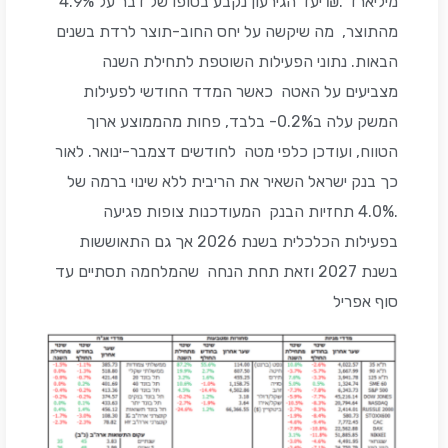
מיליארד .₪ יעד הגירעון נקבע בסופו של דבר על 4.9%
מהתוצר, מה שיקשה על יחס החוב-תוצר לרדת בשנים
הבאות. נתוני הפעילות השוטפת לתחילת השנה
מצביעים על האטה כאשר המדד החודשי לפעילות
המשק עלה ב0.2%- בלבד, פחות מהממוצע ארוך
הטווח, ועודכן כלפי מטה לחודשים דצמבר-ינואר. לאור
כך בנק ישראל השאיר את הריבית ללא שינוי ברמה של
.4.0% תחזיות הבנק המעודכנות צופות פגיעה
בפעילות הכלכלית בשנת 2026 אך גם התאוששות
בשנת 2027 וזאת תחת הנחה שהמלחמה תסתיים עד
סוף אפריל