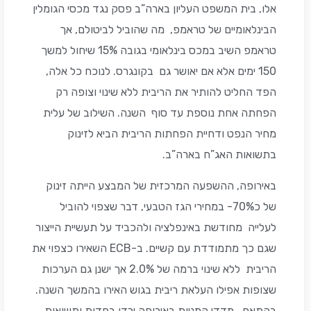
אלו, בית המשפט העליון בארה”ב פסק נגד מכסי הגומלין
הבינלאומיים של טראמפ, מה שהוביל לביטולם, אך
טראמפ השיב במכס בינלאומי בגובה 15% שיחול למשך
150 ימים אלא אם יאושר גם בקונגרס. לנוכח כל אלה,
הפד החליט להותיר את הריבית ללא שינוי וצופה רק
הפחתה אחת נוספת עד סוף השנה.
השילוב של עלית
מחיר הנפט ודחיית הפחתות הריבית הביא לזינוק
בתשואות האג”ח בארה”ב.
באירופה, ההשפעה המרכזית של המבצע הייתה זינוק
של כ70%- במחירי הגז הטבעי, דבר שצפוי להוביל
לעלייה מחודשת באינפלציה ולהכביד על תעשיית הייצור
שגם כך מתמודדת עם קשיים. ב-ECB השאירו כצפוי את
הריבית ללא שינוי ברמה של 2.0% אך ישנן גם הערכות
שצופות אפילו העלאת ריבית בגוש האירו בהמשך השנה.
בהתאם, מדדי המניות באירופה ירדו בחדות ותשואות