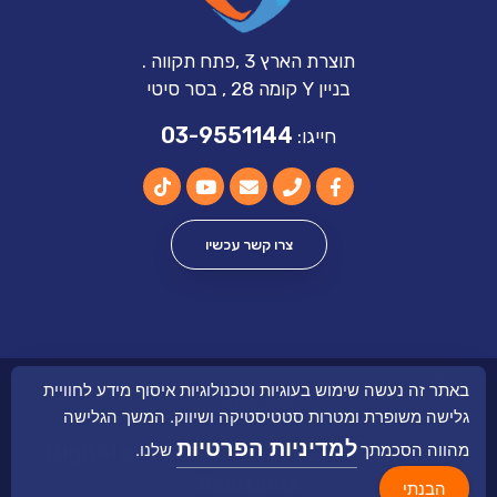
תוצרת הארץ 3 ,פתח תקווה .
בניין Y קומה 28 , בסר סיטי
03-9551144
חייגו:
צרו קשר עכשיו
Ⓒ 2025 כל הזכויות שומרות לגינדי – מבית גינדי בע״מ – ח.פ
באתר זה נעשה שימוש בעוגיות וטכנולוגיות איסוף מידע לחוויית
514805134
גלישה משופרת ומטרות סטטיסטיקה ושיווק. המשך הגלישה
למדיניות הפרטיות
אירוח שרתים Digital
מהווה הסכמתך
שלנו.
Build & designed with ♥ by studio81 |
Solutions
הבנתי