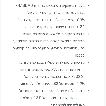
מגמות בשווקים הגלובליים :מדד ה NASDAQ-
נכנס לטריטוריה של תיקון עם ירידה של
10%מהשיא .בארה”ב, מדד הפחד קפץ מעל ל-
30 נקודות לראשונה מזה תקופה ארוכה.
הזירה המקומית :לראשונה מתחילת השנה,
הבורסה בישראל רשמה ירידות בסיכום חודשי, על
רקע הימשכות המבצע והמעבר לפעולה קרקעית
בלבנון.
מדיניות מוניטרית ופיסקלית :בנק ישראל והפד
הותירו את הריבית ללא שינוי .תקציב המדינה
ל2026- אושר בכנסת עם יעד גירעון של
4.9%ותוספת של 32מיליארד ש”ח לביטחון.
נתוני מט”ח :במהלך החודש נרשם פיחות של
השקל מול הדולר בשיעור של 1.2%.
המלצת
האנליסטים לחשיפה
: