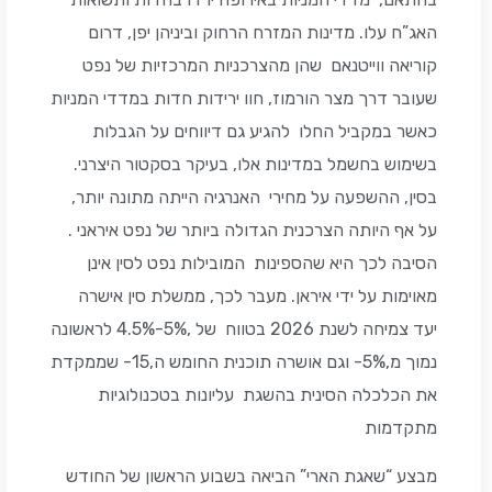
האג”ח עלו. מדינות המזרח הרחוק וביניהן יפן, דרום
קוריאה ווייטנאם שהן מהצרכניות המרכזיות של נפט
שעובר דרך מצר הורמוז, חוו ירידות חדות במדדי המניות
כאשר במקביל החלו להגיע גם דיווחים על הגבלות
בשימוש בחשמל במדינות אלו, בעיקר בסקטור היצרני.
בסין, ההשפעה על מחירי האנרגיה הייתה מתונה יותר,
על אף היותה הצרכנית הגדולה ביותר של נפט איראני .
הסיבה לכך היא שהספינות המובילות נפט לסין אינן
מאוימות על ידי איראן. מעבר לכך, ממשלת סין אישרה
יעד צמיחה לשנת 2026 בטווח של ,5%-4.5% לראשונה
נמוך מ,5%- וגם אושרה תוכנית החומש ה,15- שממקדת
את הכלכלה הסינית בהשגת עליונות בטכנולוגיות
מתקדמות
מבצע “שאגת הארי” הביאה בשבוע הראשון של החודש