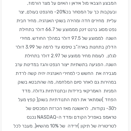
המבצע הצבאי מול איראן ו האיום על מצר הורמוז,
ובעקבות כך על המסחר בכ20%- מהנפט בעולם, יצר
עליית מחירים חדה ומהירה בשוקי האנרגיה. מחיר חבית
נפט מסוג ברנט זינק מממוצע של 66.7 דולר בתחילת
השנה לממוצע של 97.5 דולר במהלך החודש. מחירי
הדלק בתחנות בארה”ב טיפסו עד לרמה של 3.99 דולר
לגלון, לעומת מחיר ממוצע של 2.97 דולר בתחילת
השנה. הפגיעה בתשתיות ייצור הנפט והגז במדינות ערב
מגבירה את החשש כי למחירי האנרגיה יהיה קשה לרדת
במהירות גם לאחר סיום המלחמה, מה שהתבטא בשוק
המניות האמריקאי בירידות ובתנודתיות גדולה. מדד
הפחד )שמתאר את רמת התנודתיות בשוק( קפץ מעל
ל30- נקודות, לראשונה מאז הכרזת המכסים של
טראמפ באפריל הקודם ומדד ה-NASDAQ נכנס
לטריטוריה של תיקון )ירידה של 10% מהשיא(. מעבר לכל