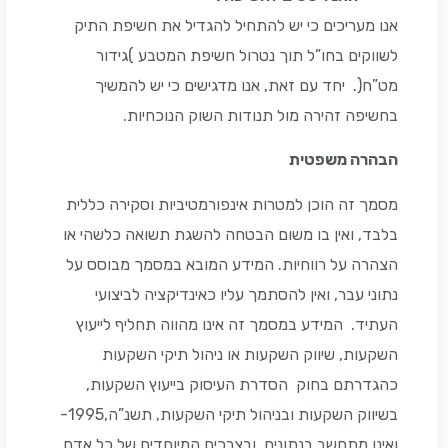
אנו מעריכים כי יש להתחיל להגדיל את חשיפת התיק
לשווקים בחו”ל תוך נטרול חשיפת המטבע )גידור
מט”ח(. יחד עם זאת, אנו מדגישים כי יש להמשיך
בחשיפה זהירה מול תנודות השוק הנוכחיות.
הבהרה משפטית
מסמך זה הוכן למטרות אינפורמטיביות וסקירה כללית
בלבד, ואין בו משום הבטחה להשגת תשואה כלשהי או
הצהרה על רווחיות. המידע המובא במסמך מבוסס על
נתוני עבר, ואין להסתמך עליו כאינדיקציה לביצועי
העתיד. המידע במסמך זה אינו מהווה תחליף לייעוץ
השקעות, שיווק השקעות או ניהול תיקי השקעות
כהגדרתם בחוק הסדרת העיסוק בייעוץ השקעות,
בשיווק השקעות ובניהול תיקי השקעות, תשנ”ה,1995-
ואינו מתחשב בנתונים ובצרכים המיוחדים של כל אדם.